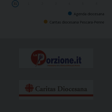
31
1
2
3
4
5
6
Agenda diocesana
Caritas diocesana Pescara-Penne