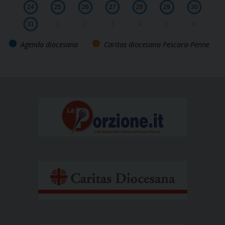
24
25
26
27
28
29
30
31
1
2
3
4
5
6
Agenda diocesana
Caritas diocesana Pescara-Penne