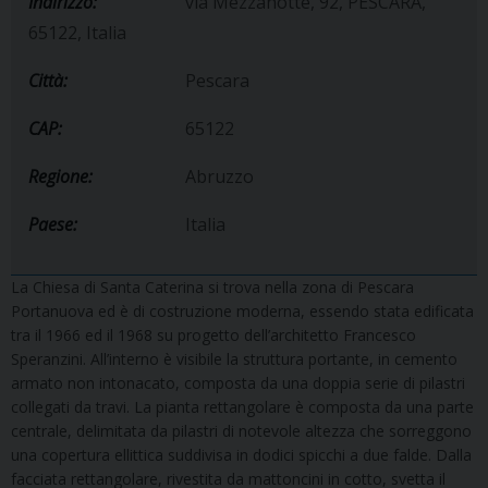
Indirizzo:
via Mezzanotte, 92, PESCARA,
65122, Italia
Città:
Pescara
CAP:
65122
Regione:
Abruzzo
Paese:
Italia
La Chiesa di Santa Caterina si trova nella zona di Pescara
Portanuova ed è di costruzione moderna, essendo stata edificata
tra il 1966 ed il 1968 su progetto dell’architetto Francesco
Speranzini. All’interno è visibile la struttura portante, in cemento
armato non intonacato, composta da una doppia serie di pilastri
collegati da travi. La pianta rettangolare è composta da una parte
centrale, delimitata da pilastri di notevole altezza che sorreggono
una copertura ellittica suddivisa in dodici spicchi a due falde. Dalla
facciata rettangolare, rivestita da mattoncini in cotto, svetta il