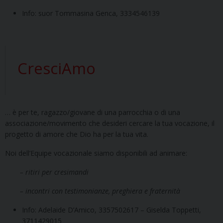
Info: suor Tommasina Genca, 3334546139
CresciAmo
… è per te, ragazzo/giovane di una parrocchia o di una
associazione/movimento che desideri cercare la tua vocazione, il
progetto di amore che Dio ha per la tua vita.
Noi dell’Equipe vocazionale siamo disponibili ad animare:
– ritiri per cresimandi
– incontri con testimonianze, preghiera e fraternità
Info: Adelaide D’Amico, 3357502617 – Giselda Toppetti,
3711429015