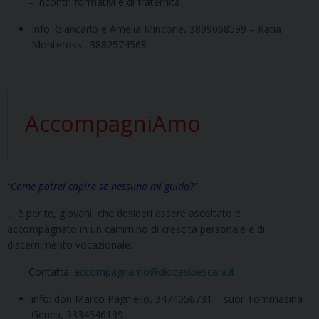
– incontri formativi e di fraternità
Info: Giancarlo e Amelia Mincone, 3899068599 – Katia
Monterossi, 3882574568
AccompagniAmo
“Come potrei capire se nessuno mi guida?”
… è per te, giovani, che desideri essere ascoltato e
accompagnato in un cammino di crescita personale e di
discernimento vocazionale.
Contatta:
accompagnamo@diocesipescara.it
info: don Marco Pagniello, 3474056731 – suor Tommasina
Genca, 3334546139