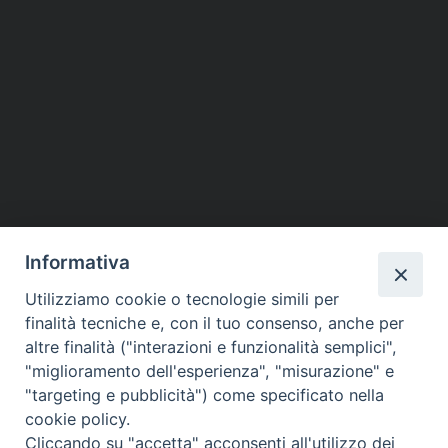
Informativa
Utilizziamo cookie o tecnologie simili per
finalità tecniche e, con il tuo consenso, anche per
altre finalità ("interazioni e funzionalità semplici",
Piazza dello Spirito Santo, 5
"miglioramento dell'esperienza", "misurazione" e
65121 Pescara (PE)
"targeting e pubblicità") come specificato nella
CONTATTI
cookie policy.
e-mail:
Cliccando su "accetta" acconsenti all'utilizzo dei
info@diocesipescara.it