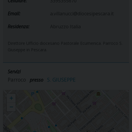
Cellulare:
3395355670
Email:
a.villanucci@diocesipescara.it
Residenza:
Abruzzo Italia
Direttore Ufficio diocesano Pastorale Ecumenica. Parroco S.
Giuseppe in Pescara.
Servizi
Parroco
S. GIUSEPPE
presso
Achille Villanucci
+
−