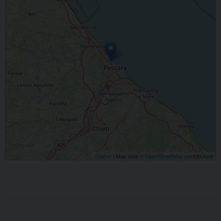
Leaflet
| Map data ©
OpenStreetMap
contributors