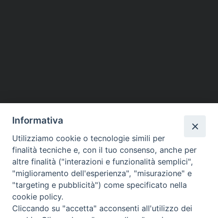
Informativa
Utilizziamo cookie o tecnologie simili per
finalità tecniche e, con il tuo consenso, anche per
altre finalità ("interazioni e funzionalità semplici",
Piazza dello Spirito Santo, 5
"miglioramento dell'esperienza", "misurazione" e
65121 Pescara (PE)
"targeting e pubblicità") come specificato nella
CONTATTI
cookie policy.
e-mail:
Cliccando su "accetta" acconsenti all'utilizzo dei
info@diocesipescara.it