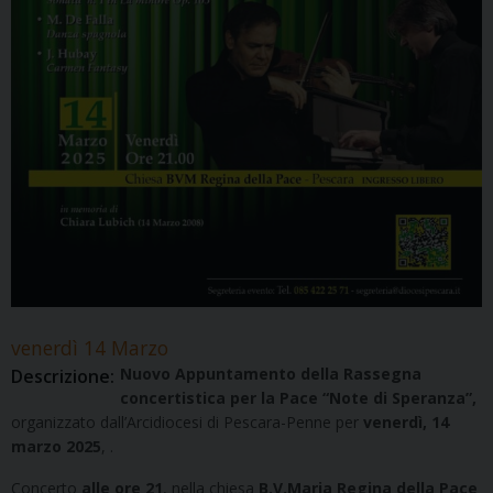
venerdì
14
Marzo
Nuovo Appuntamento della Rassegna
Descrizione:
concertistica per la Pace “Note di Speranza”,
organizzato dall’Arcidiocesi di Pescara-Penne per
venerdì, 14
marzo 2025
, .
Concerto
alle ore 21
, nella chiesa
B.V.Maria Regina della Pace