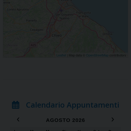
Leaflet
| Map data ©
OpenStreetMap
contributors
Calendario Appuntamenti
‹
›
AGOSTO 2026