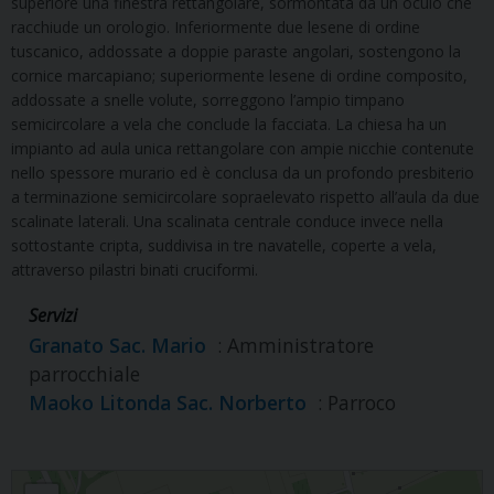
superiore una finestra rettangolare, sormontata da un oculo che
racchiude un orologio. Inferiormente due lesene di ordine
tuscanico, addossate a doppie paraste angolari, sostengono la
cornice marcapiano; superiormente lesene di ordine composito,
addossate a snelle volute, sorreggono l’ampio timpano
semicircolare a vela che conclude la facciata. La chiesa ha un
impianto ad aula unica rettangolare con ampie nicchie contenute
nello spessore murario ed è conclusa da un profondo presbiterio
a terminazione semicircolare sopraelevato rispetto all’aula da due
scalinate laterali. Una scalinata centrale conduce invece nella
sottostante cripta, suddivisa in tre navatelle, coperte a vela,
attraverso pilastri binati cruciformi.
Servizi
Granato Sac. Mario
: Amministratore
parrocchiale
Maoko Litonda Sac. Norberto
: Parroco
S. GIOVANNI BATTISTA