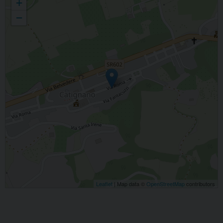
+
−
Leaflet
| Map data ©
OpenStreetMap
contributors