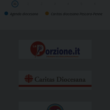
31
1
2
3
4
5
6
Agenda diocesana
Caritas diocesana Pescara-Penne