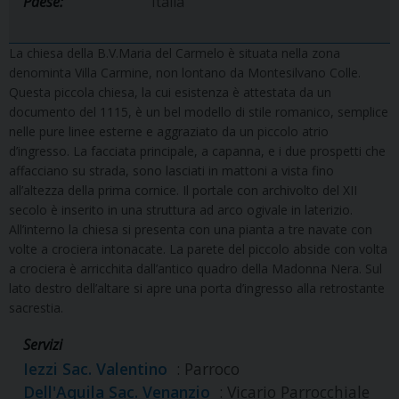
Paese:
Italia
La chiesa della B.V.Maria del Carmelo è situata nella zona
denominta Villa Carmine, non lontano da Montesilvano Colle.
Questa piccola chiesa, la cui esistenza è attestata da un
documento del 1115, è un bel modello di stile romanico, semplice
nelle pure linee esterne e aggraziato da un piccolo atrio
d’ingresso. La facciata principale, a capanna, e i due prospetti che
affacciano su strada, sono lasciati in mattoni a vista fino
all’altezza della prima cornice. Il portale con archivolto del XII
secolo è inserito in una struttura ad arco ogivale in laterizio.
All’interno la chiesa si presenta con una pianta a tre navate con
volte a crociera intonacate. La parete del piccolo abside con volta
a crociera è arricchita dall’antico quadro della Madonna Nera. Sul
lato destro dell’altare si apre una porta d’ingresso alla retrostante
sacrestia.
Servizi
Iezzi Sac. Valentino
: Parroco
Dell'Aquila Sac. Venanzio
: Vicario Parrocchiale