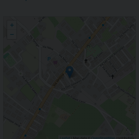
BEATA VERGINE MARIA DEL MONTE CARMELO
+
−
Leaflet
| Map data ©
OpenStreetMap
contributors