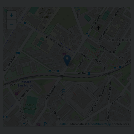
S. GABRIELE DELL' ADDOLORATA
+
−
Leaflet
| Map data ©
OpenStreetMap
contributors