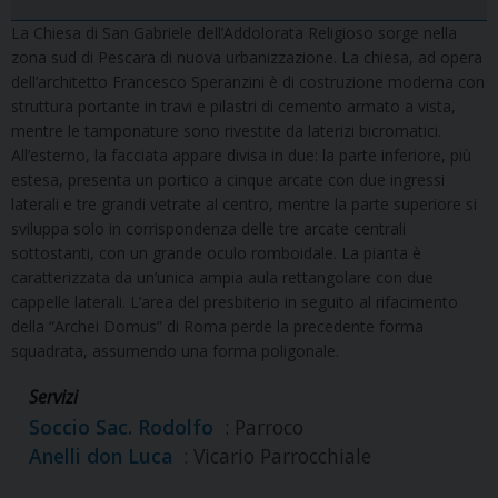
La Chiesa di San Gabriele dell’Addolorata Religioso sorge nella
zona sud di Pescara di nuova urbanizzazione. La chiesa, ad opera
dell’architetto Francesco Speranzini è di costruzione moderna con
struttura portante in travi e pilastri di cemento armato a vista,
mentre le tamponature sono rivestite da laterizi bicromatici.
All’esterno, la facciata appare divisa in due: la parte inferiore, più
estesa, presenta un portico a cinque arcate con due ingressi
laterali e tre grandi vetrate al centro, mentre la parte superiore si
sviluppa solo in corrispondenza delle tre arcate centrali
sottostanti, con un grande oculo romboidale. La pianta è
caratterizzata da un’unica ampia aula rettangolare con due
cappelle laterali. L’area del presbiterio in seguito al rifacimento
della “Archei Domus” di Roma perde la precedente forma
squadrata, assumendo una forma poligonale.
Servizi
Soccio Sac. Rodolfo
: Parroco
Anelli don Luca
: Vicario Parrocchiale