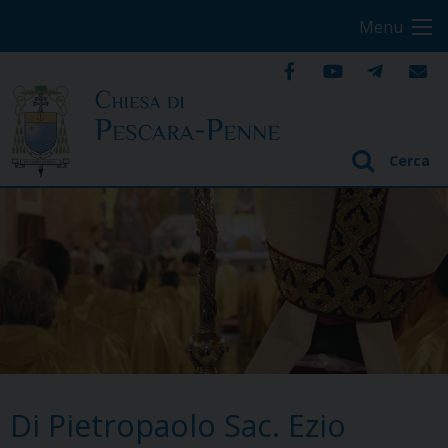
S
Menu
k
i
p
t
o
Cerca
c
o
n
t
e
n
t
Di Pietropaolo Sac. Ezio