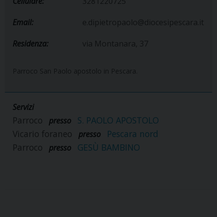
Cellulare:
3281220725
Email:
e.dipietropaolo@diocesipescara.it
Residenza:
via Montanara, 37
Parroco San Paolo apostolo in Pescara.
Servizi
Parroco
S. PAOLO APOSTOLO
presso
Vicario foraneo
Pescara nord
presso
Parroco
GESÙ BAMBINO
presso