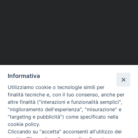
Informativa
Utilizziamo cookie o tecnologie simili per
finalità tecniche e, con il tuo consenso, anche per
altre finalità ("interazioni e funzionalità semplici",
Piazza dello Spirito Santo, 5
"miglioramento dell'esperienza", "misurazione" e
65121 Pescara (PE)
"targeting e pubblicità") come specificato nella
CONTATTI
cookie policy.
e-mail:
Cliccando su "accetta" acconsenti all'utilizzo dei
info@diocesipescara.it