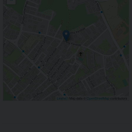
Leaflet
| Map data ©
OpenStreetMap
contributors