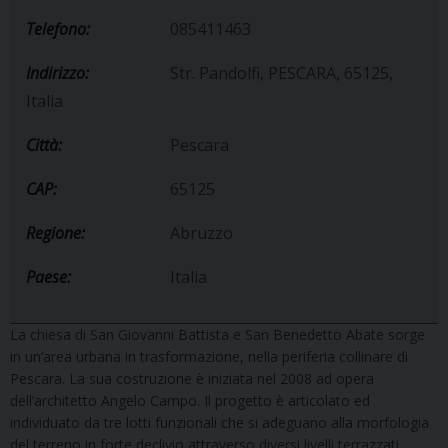
Telefono:
085411463
Indirizzo:
Str. Pandolfi, PESCARA, 65125,
Italia
Città:
Pescara
CAP:
65125
Regione:
Abruzzo
Paese:
Italia
La chiesa di San Giovanni Battista e San Benedetto Abate sorge
in un’area urbana in trasformazione, nella periferia collinare di
Pescara. La sua costruzione è iniziata nel 2008 ad opera
dell’architetto Angelo Campo. Il progetto è articolato ed
individuato da tre lotti funzionali che si adeguano alla morfologia
del terreno in forte declivio attraverso diversi livelli terrazzati.