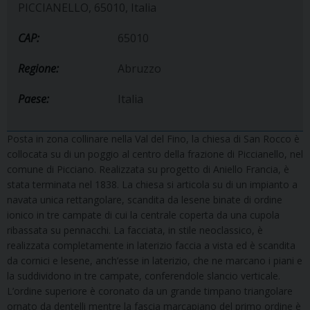
PICCIANELLO, 65010, Italia
CAP:
65010
Regione:
Abruzzo
Paese:
Italia
Posta in zona collinare nella Val del Fino, la chiesa di San Rocco è
collocata su di un poggio al centro della frazione di Piccianello, nel
comune di Picciano. Realizzata su progetto di Aniello Francia, è
stata terminata nel 1838. La chiesa si articola su di un impianto a
navata unica rettangolare, scandita da lesene binate di ordine
ionico in tre campate di cui la centrale coperta da una cupola
ribassata su pennacchi. La facciata, in stile neoclassico, è
realizzata completamente in laterizio faccia a vista ed è scandita
da cornici e lesene, anch’esse in laterizio, che ne marcano i piani e
la suddividono in tre campate, conferendole slancio verticale.
L’ordine superiore è coronato da un grande timpano triangolare
ornato da dentelli mentre la fascia marcapiano del primo ordine è