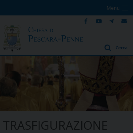
S
Menu
k
i
p
t
o
Cerca
c
o
n
t
e
n
t
TRASFIGURAZIONE