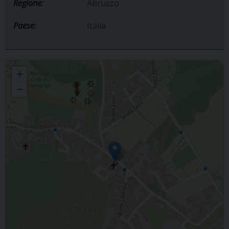
Regione:
Abruzzo
Paese:
Italia
TRASFIGURAZIONE DEL SIGNORE
+
−