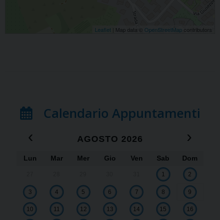
Leaflet
| Map data ©
OpenStreetMap
contributors
Calendario Appuntamenti
‹
›
AGOSTO 2026
Lun
Mar
Mer
Gio
Ven
Sab
Dom
x
x
x
x
x
x
x
x
x
x
x
x
x
x
x
x
x
x
x
x
x
x
x
x
x
x
x
x
x
x
x
27
28
29
30
31
1
2
Ch
Ch
Ch
Ch
Ch
Ch
Ch
Ch
Ch
Ch
Ch
Ch
Ch
Ch
Ch
Ch
Ch
Ch
Ch
Ch
Ch
Ch
Ch
Ch
Ch
Ch
Ch
Ch
Ch
Ch
Ch
3
4
5
6
7
8
9
20
20
20
20
20
20
20
20
20
20
20
20
20
20
20
20
20
20
20
20
20
20
20
20
20
20
20
20
20
20
20
10
11
12
13
14
15
16